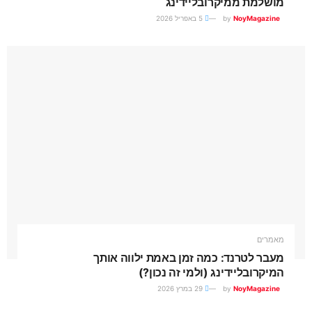
מושלמת ממיקרובליידינג
NoyMagazine
by
5 באפריל 2026
מאמרים
מעבר לטרנד: כמה זמן באמת ילווה אותך
המיקרובליידינג (ולמי זה נכון?)
NoyMagazine
by
29 במרץ 2026